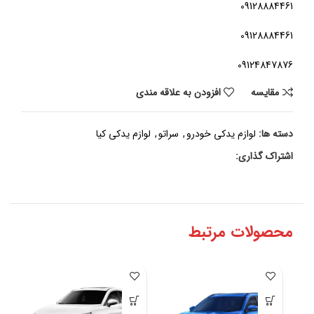
09128884461
09128884461
09124847876
مقايسه
افزودن به علاقه مندی
دسته ها:
لوازم یدکی خودرو
,
سراتو
,
لوازم یدکی کیا
اشتراک گذاری:
محصولات مرتبط