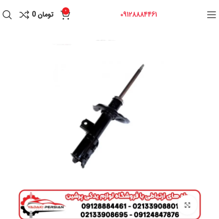
0
09128884461
تومان
0
برای بزرگنمایی کلیک کنید