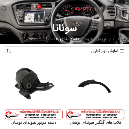
0
09128884461
تومان
0
سوناتا
خانه
لوازم یدکی هیوندای
سوناتا
دسته بندی ها
نمایش 1–12 از 25 نتیجه
نمایش نوار کناری
فلاپ های گلگیر هیوندای توسان
دسته موتور هیوندای توسان