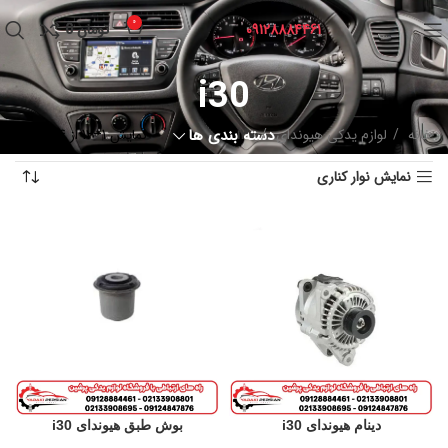
0
09128884461
تومان
0
i30
خانه
لوازم یدکی هیوندای
i30
دسته بندی ها
نمایش 1–12 از 24 نتیجه
نمایش نوار کناری
دینام هیوندای i30
بوش طبق هیوندای i30